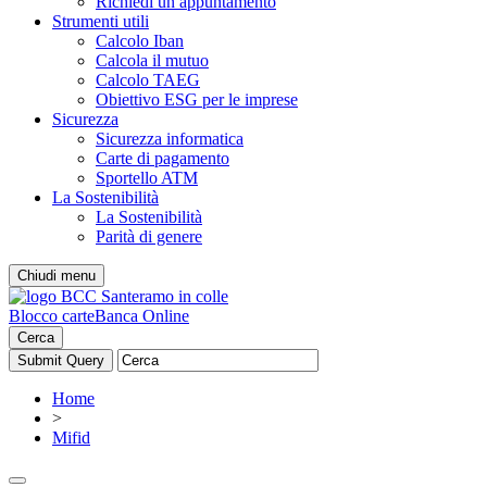
Richiedi un appuntamento
Strumenti utili
Calcolo Iban
Calcola il mutuo
Calcolo TAEG
Obiettivo ESG per le imprese
Sicurezza
Sicurezza informatica
Carte di pagamento
Sportello ATM
La Sostenibilità
La Sostenibilità
Parità di genere
Chiudi menu
Blocco carte
Banca Online
Cerca
Home
>
Mifid