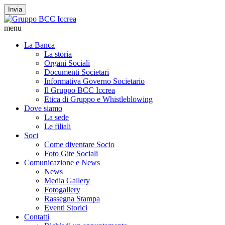
Invia
menu
La Banca
La storia
Organi Sociali
Documenti Societari
Informativa Governo Societario
Il Gruppo BCC Iccrea
Etica di Gruppo e Whistleblowing
Dove siamo
La sede
Le filiali
Soci
Come diventare Socio
Foto Gite Sociali
Comunicazione e News
News
Media Gallery
Fotogallery
Rassegna Stampa
Eventi Storici
Contatti