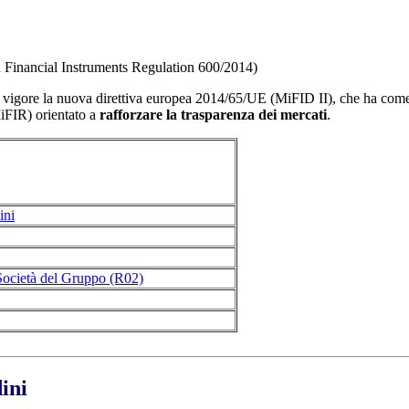
n Financial Instruments Regulation 600/2014)
 in vigore la nuova direttiva europea 2014/65/UE (MiFID II), che ha co
iFIR) orientato a
rafforzare la trasparenza dei mercati
.
ini
e Società del Gruppo (R02)
ini